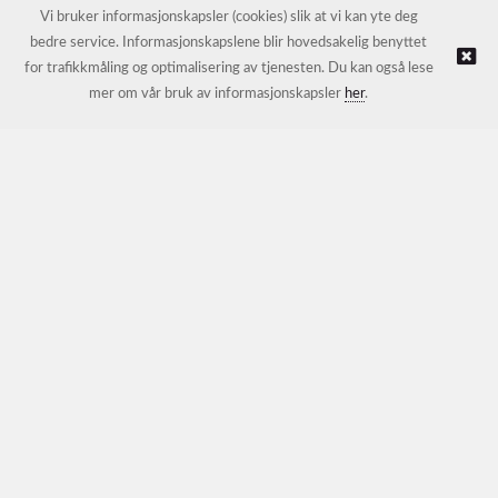
E-post:
petter@nordichotelsupport.no
Vi bruker informasjonskapsler (cookies) slik at vi kan yte deg
bedre service. Informasjonskapslene blir hovedsakelig benyttet
for trafikkmåling og optimalisering av tjenesten. Du kan også lese
© NORDIC HOTEL SUPPORT AS |
Nettbutikk levert av Kréatif
mer om vår bruk av informasjonskapsler
her
.