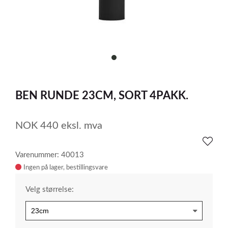
item
0
Item
1
BEN RUNDE 23CM, SORT 4PAKK.
of
1
NOK
440
eksl. mva
Varenummer: 40013
Ingen på lager
Velg størrelse: