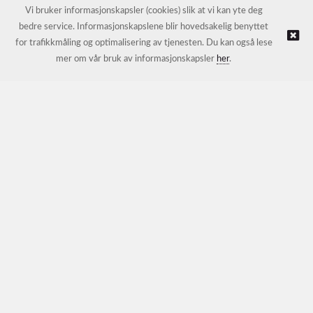
E-post:
petter@nordichotelsupport.no
Vi bruker informasjonskapsler (cookies) slik at vi kan yte deg
bedre service. Informasjonskapslene blir hovedsakelig benyttet
for trafikkmåling og optimalisering av tjenesten. Du kan også lese
© NORDIC HOTEL SUPPORT AS |
Nettbutikk levert av Kréatif
mer om vår bruk av informasjonskapsler
her
.