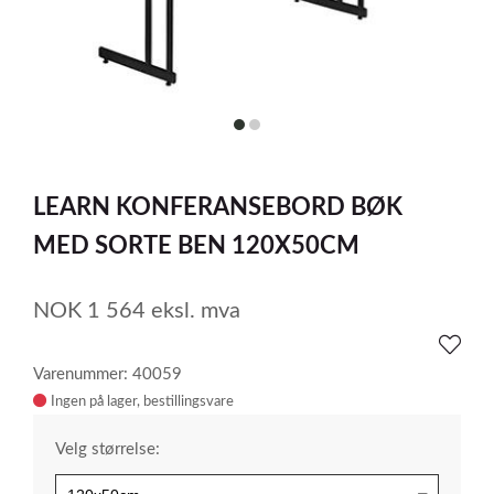
item
item
0
1
Item
1
LEARN KONFERANSEBORD BØK
of
2
MED SORTE BEN 120X50CM
NOK
1 564
eksl. mva
Varenummer: 40059
Ingen på lager
Velg størrelse: