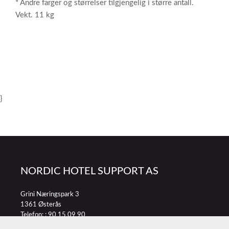
* Andre farger og størrelser tilgjengelig i større antall.
Vekt. 11 kg
}
NORDIC HOTEL SUPPORT AS
Grini Næringspark 3
1361 Østerås
Telefon: :
90 15 09 90
E-post:
petter@nordichotelsupport.no