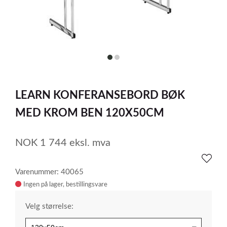
item
item
0
1
Item
1
LEARN KONFERANSEBORD BØK
of
2
MED KROM BEN 120X50CM
NOK
1 744
eksl. mva
Varenummer: 40065
Ingen på lager
Velg størrelse: