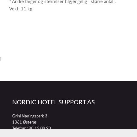
* Andre farger og størrelser tilgjengelig i større antall.
Vekt. 11 kg
}
NORDIC HOTEL SUPPORT AS
Grini Næringspark 3
1361 Østerås
Telefon: :
90 15 09 90
E-post:
petter@nordichotelsupport.no