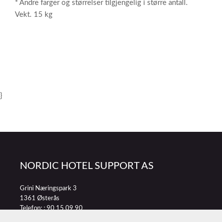
* Andre farger og størrelser tilgjengelig i større antall.
Vekt. 15 kg
}
NORDIC HOTEL SUPPORT AS
Grini Næringspark 3
1361 Østerås
Telefon: :
90 15 09 90
E-post:
petter@nordichotelsupport.no