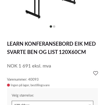
item
item
0
1
Item
1
LEARN KONFERANSEBORD EIK MED
of
2
SVARTE BEN OG LIST 120X60CM
NOK
1 691
eksl. mva
Varenummer: 40093
Ingen på lager
Velg størrelse: