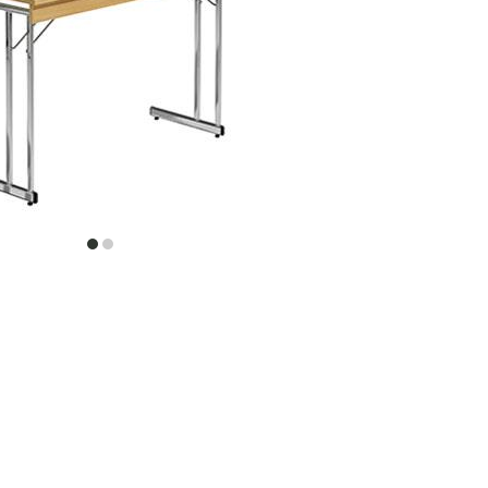
item
item
0
1