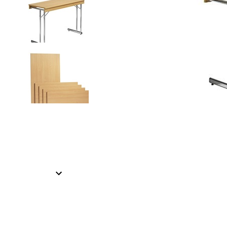
Item
1
of
2
Item
1
of
2