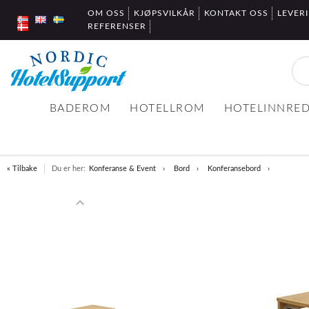
OM OSS
KJØPSVILKÅR
KONTAKT OSS
LEVER
REFERENSER
BADEROM
HOTELLROM
HOTELINNRE
« Tilbake
Du er her:
Konferanse & Event
Bord
Konferansebord