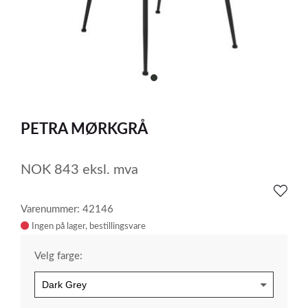
item
0
Item
1
PETRA MØRKGRÅ
of
1
NOK
843
eksl. mva
Varenummer: 42146
Ingen på lager
Velg farge: