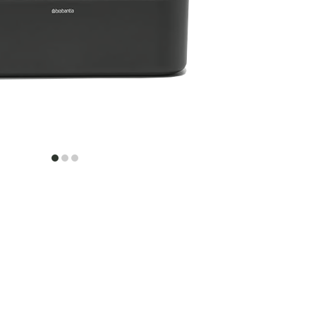
item
item
item
0
1
2