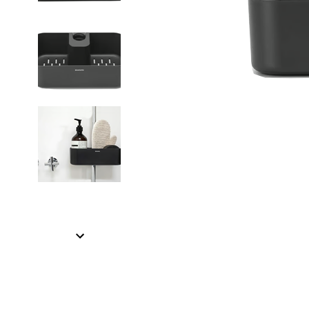
Item
1
of
3
Item
1
of
3