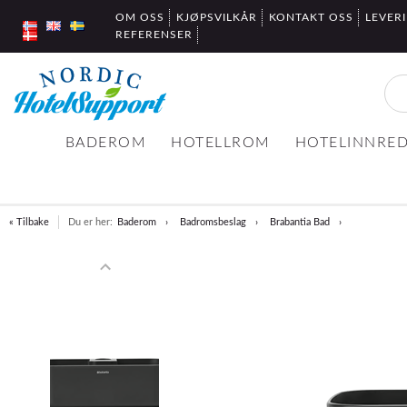
OM OSS
KJØPSVILKÅR
KONTAKT OSS
LEVER
REFERENSER
BADEROM
HOTELLROM
HOTELINNRE
« Tilbake
Du er her:
Baderom
Badromsbeslag
Brabantia Bad