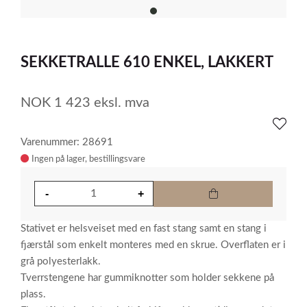
item
0
Item
1
SEKKETRALLE 610 ENKEL, LAKKERT
of
1
NOK
1 423
eksl. mva
Varenummer: 28691
Ingen på lager
Stativet er helsveiset med en fast stang samt en stang i
fjærstål som enkelt monteres med en skrue. Overflaten er i
grå polyesterlakk.
Tverrstengene har gummiknotter som holder sekkene på
plass.