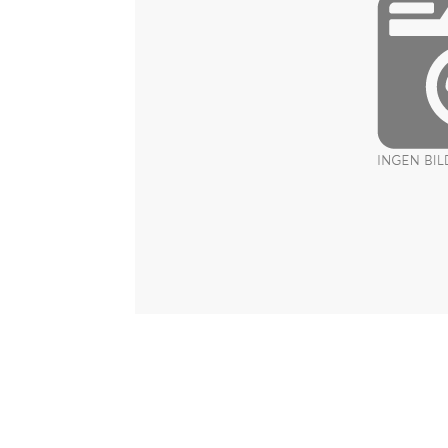
Item
1
of
1