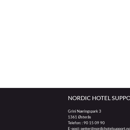
NORDIC HOTEL SUPPO
Grini Næringspark 3
1361 Østerås
Telefon: :
90 15 09 90
E-post:
petter@nordichotelsupport.n