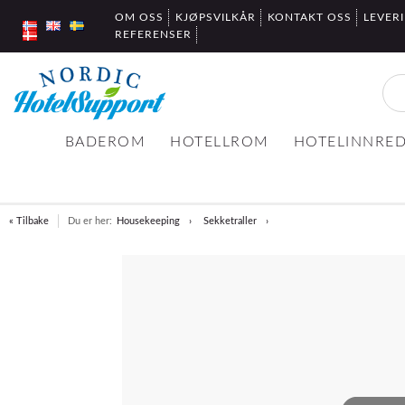
OM OSS
KJØPSVILKÅR
KONTAKT OSS
LEVER
REFERENSER
BADEROM
HOTELLROM
HOTELINNRE
« Tilbake
Du er her:
Housekeeping
Sekketraller