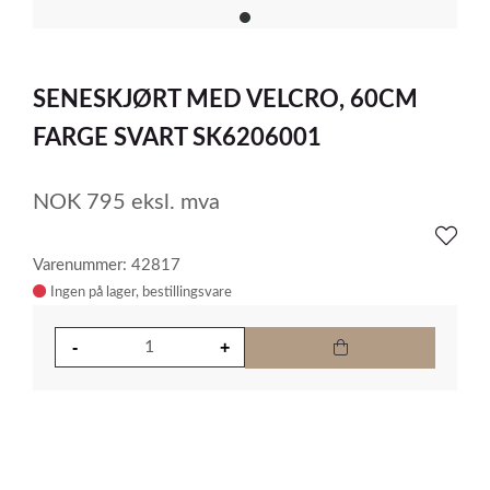
item
0
Item
1
SENESKJØRT MED VELCRO, 60CM
of
1
FARGE SVART SK6206001
NOK
795
eksl. mva
Varenummer: 42817
Ingen på lager