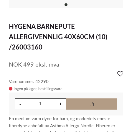
item
0
Item
1
HYGENA BARNEPUTE
of
1
ALLERGIVENNLIG 40X60CM (10)
/26003160
NOK
499
eksl. mva
Varenummer: 42290
Ingen på lager
En medium varm dyne for barn, og markedets eneste
fiberdyne anbefalt av Asthma Allergy Nordic. Fiberen er