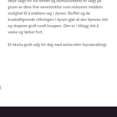
nøye valgt for sin renhet og bomullstrekket er valgt på
grunn av dens fine vevestruktur som reduserer middens
mulighet til å etablere seg i dynen. Stoffet og de
kvadratlignende stikningen i dynen gjør at den kjennes lett
og draperer godt rundt kroppen. Den er i tillegg lett å
vaske og tørker fort.
Et ekstra godt valg for deg med astma eller husstøvallergi.
}