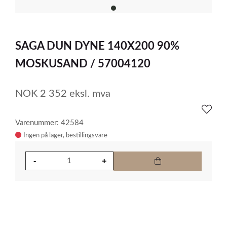
item
0
Item
1
SAGA DUN DYNE 140X200 90%
of
1
MOSKUSAND / 57004120
NOK
2 352
eksl. mva
Varenummer: 42584
Ingen på lager